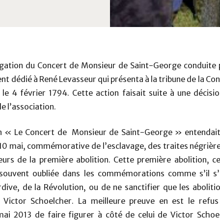
égation du Concert de Monsieur de Saint-George conduite 
t dédié à René Levasseur qui présenta à la tribune de la Con
e le 4 février 1794. Cette action faisait suite à une décisio
e l’association.
on « Le Concert de Monsieur de Saint-George » entendait 
 10 mai, commémorative de l’esclavage, des traites négrières
eurs de la première abolition. Cette première abolition, c
p souvent oubliée dans les commémorations comme s’il 
dive, de la Révolution, ou de ne sanctifier que les abolit
l Victor Schoelcher. La meilleure preuve en est le refus
 2013 de faire figurer à côté de celui de Victor Schoel