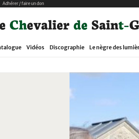
|
Adhérer / faire un don
d
e
t
e
C
h
e
v
a
l
i
e
r
S
a
i
n
-
atalogue
Vidéos
Discographie
Le nègre des lumiè