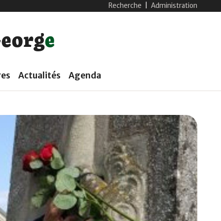
Recherche
|
Administration
G
e
o
r
g
e
res
Actualités
Agenda