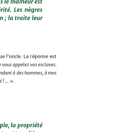
s le malheur est
ité. Les nègres
; la traite leur
e l’oncle. La réponse est
e vous appelez vos esclaves.
 rendant à des hommes, à mes
é ! … »
.
le, la propriété