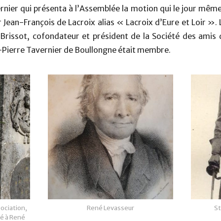
ernier qui présenta à l’Assemblée la motion qui le jour même 
ar Jean-François de Lacroix alias « Lacroix d’Eure et Loir ». 
issot, cofondateur et président de la Société des amis d
Pierre Tavernier de Boullongne était membre.
sociation,
René Levasseur
St
é à René