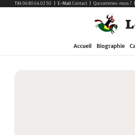
Tél:
06 80 64 02 50
|
E-Mail:
Contact
|
Qui sommes-nous ?
L
Accueil
Biographie
C