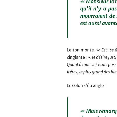
« Monsieur le r
qu’il n’y a pa
mourraient de f
est aussi avan
Le ton monte.
« Est-ce à
cinglante :
« Je désire just
Quant à moi, si j’étais pos
frères, le plus grand des bi
Le colon s’étrangle :
« Mais remarque