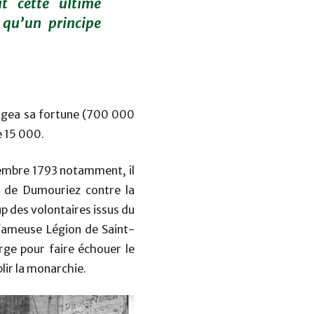
t cette ultime
 qu’un principe
tagea sa fortune (700 000
e 15 000.
tembre 1793 notamment, il
e de Dumouriez contre la
p des volontaires issus du
a fameuse Légion de Saint-
orge pour faire échouer le
blir la monarchie.