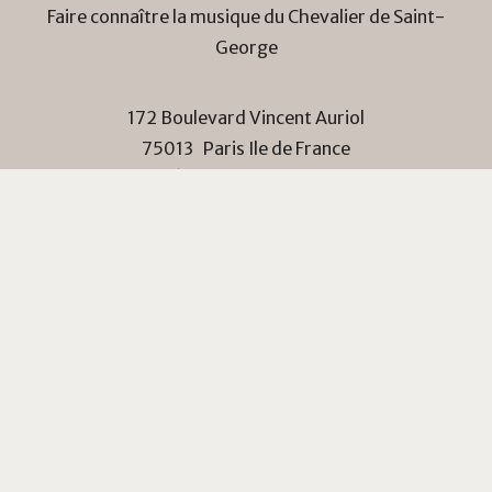
Faire connaître la musique du Chevalier de Saint-
George
172 Boulevard Vincent Auriol
75013
Paris
Ile de France
Tél :
06 80 64 02 50
Accueil
Qui sommes-nous ?
Adhérer / faire un don
Connexion
Contact
Mode d’emploi
Politique de confidentialité
Le Chevalier de Saint-George © Août 2026
--
WP OpenSource
-