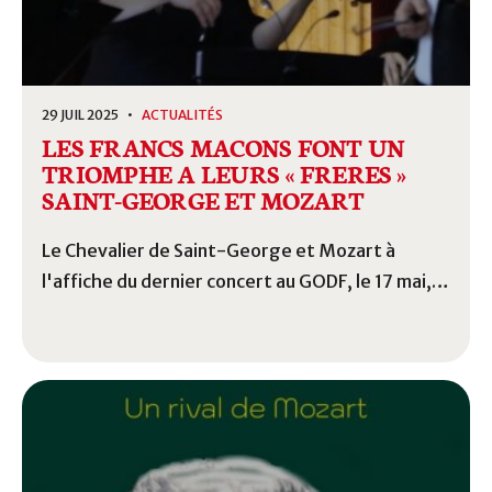
29 JUIL 2025 •
ACTUALITÉS
LES FRANCS MACONS FONT UN
TRIOMPHE A LEURS « FRERES »
SAINT-GEORGE ET MOZART
Le Chevalier de Saint-George et Mozart à
l'affiche du dernier concert au GODF, le 17 mai,
pour la parution du livre d'Alain Guédé, Monsieur
de Saint-George, et à l'occasion des Nuits des
Musées.