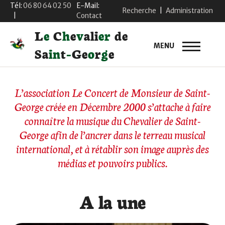
Tél:
06 80 64 02 50
E-Mail:
Recherche
|
Administration
|
Contact
L
e
C
h
e
v
a
l
i
e
r
d
e
MENU
S
a
i
n
t
-
G
e
o
r
g
e
L’association Le Concert de Monsieur de Saint-
George créée en Décembre 2000 s’attache à faire
connaître la musique du Chevalier de Saint-
George afin de l’ancrer dans le terreau musical
international, et à rétablir son image auprès des
médias et pouvoirs publics.
A la une