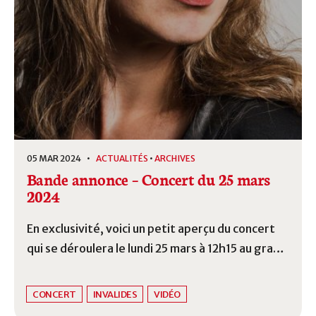
05 MAR 2024 •
ACTUALITÉS
•
ARCHIVES
Bande annonce – Concert du 25 mars
2024
En exclusivité, voici un petit aperçu du concert
qui se déroulera le lundi 25 mars à 12h15 au grand
salon de l’hôtel des Invalides. Stéphanie-Marie
Degand, violoniste et professeure au
CONCERT
INVALIDES
VIDÉO
Conservatoir national supérieur de musique et