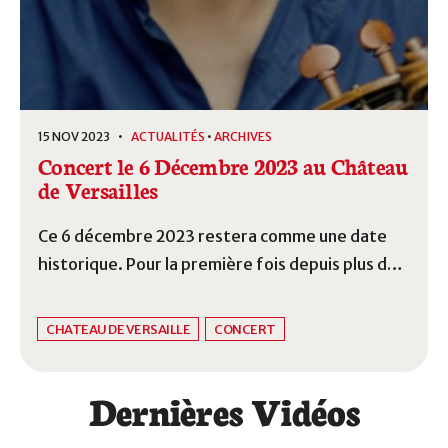
15 NOV 2023 •
ACTUALITÉS
•
ARCHIVES
Concert le 6 Décembre 2023 au Château
de Versailles
Ce 6 décembre 2023 restera comme une date
historique. Pour la première fois depuis plus de
deux siècles, la musique du chevalier de Saint-
George habitera le château de Versailles.
CHATEAU DE VERSAILLE
CONCERT
Dernières Vidéos