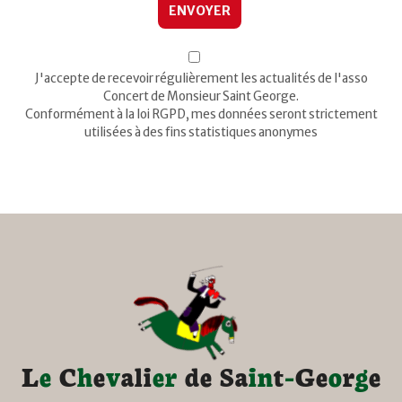
J'accepte de recevoir régulièrement les actualités de l'asso
Concert de Monsieur Saint George.
Conformément à la loi RGPD, mes données seront strictement
utilisées à des fins statistiques anonymes
L
e
C
h
e
v
a
l
i
e
r
d
e
S
a
i
n
t
-
G
e
o
r
g
e