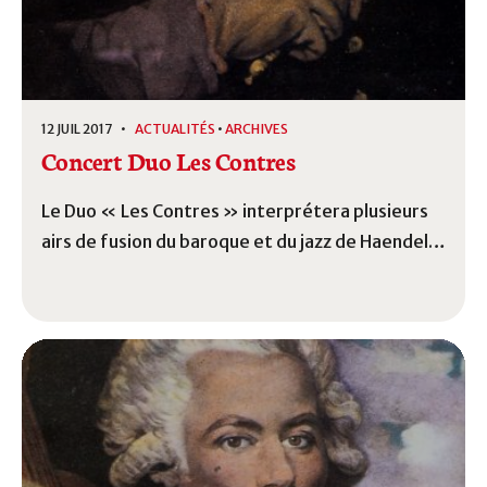
12 JUIL 2017 •
ACTUALITÉS
•
ARCHIVES
Concert Duo Les Contres
Le Duo « Les Contres » interprétera plusieurs
airs de fusion du baroque et du jazz de Haendel à
Purcell en passant par le CHEVALIER DE SAINT-
GEORGE