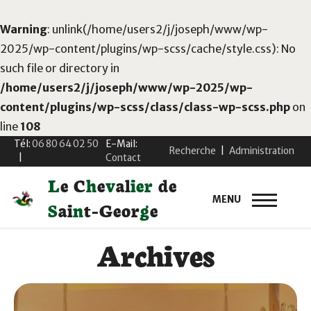
Warning
: unlink(/home/users2/j/joseph/www/wp-
2025/wp-content/plugins/wp-scss/cache/style.css): No
such file or directory in
/home/users2/j/joseph/www/wp-2025/wp-
content/plugins/wp-scss/class/class-wp-scss.php
on
line
108
Tél:
06 80 64 02 50
E-Mail:
Recherche
|
Administration
|
Contact
L
e
C
h
e
v
a
l
i
e
r
d
e
MENU
S
a
i
n
t
-
G
e
o
r
g
e
Archives