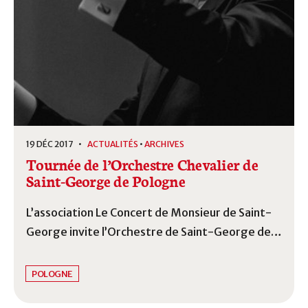
19 DÉC 2017 •
ACTUALITÉS
•
ARCHIVES
Tournée de l’Orchestre Chevalier de
Saint-George de Pologne
L’association Le Concert de Monsieur de Saint-
George invite l’Orchestre de Saint-George de
Pologne pour une série de concert Mozart,
Saint-George et Haydn.
POLOGNE