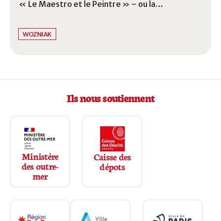
« Le Maestro et le Peintre » – ou la
représentation picturale d’un programme
musical entièrement dédié à Saint-George, par
WOZNIAK
le peintre Wozniak.
Ils nous soutiennent
Ministère
Caisse des
des outre-
dépots
mer