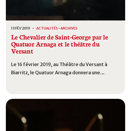
13 FÉV 2019 •
ACTUALITÉS
•
ARCHIVES
Le Chevalier de Saint-George par le
Quatuor Arnaga et le théâtre du
Versant
Le 16 février 2019, au Théâtre du Versant à
Biarritz, le Quatuor Arnaga donnera une
représentation de théâtre musical consacrée au
Chevalier de Saint-George.