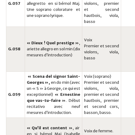
G.057
allegretto en si bémol Maj.
violons, premier
Une soprano colorature et
et second
une soprano lyrique.
hautbois, viola,
basso
Voix
« Dieux ! Quel prestige »
,
Premier et second
G.058
ariette allegro en sol min (dix
violons, viola,
mesures d’introduction)
basso
« Scena del signor Saint-
Voix (soprano)
Georges »,
en do min (avec
Premier et second
un « S » à George, ce qui est
violons, viola,
G.059
exceptionnel)
« Ernestine
premier et second
que vas-tu-faire »
. Début
hautbois, premier
recitativo avec neuf
et second cors,
mesures d’introduction.
basson, basso.
« Qu’il est content »
, air
Voix de femme.
en si bémol Maj (Isabelle