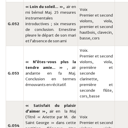
« Loin du soleil… »,
air en
Voix
mi bémol Maj. 25 mesures
Premier et second
instrumentales
violons, viola,
G.052
introductives ; six mesures
premier et second
de conclusion. Ernestine
hautbois, clavecin,
pleure le départ de son mari
basse, cors
et l’absence de son ami
Voix.
Premier et second
« N’êtes-vous plus la
violons, viola,
tendre amie… »
, air
première et
G.053
andante en fa Maj.
seconde
Conclusion en termes
clarinette,
émouvants en récitatif.
première et
seconde flûte,
cors, basse
« Satisfait du plaisir
d’aimer »,
air en la Maj
(Titré « Ariette par M. de
Voix
Saint George » dans cette
Premier et second
G.054