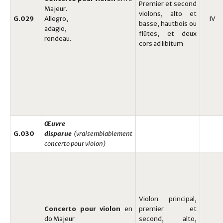
Premier et second
Majeur.
violons, alto et
G.029
Allegro,
IV
basse, hautbois ou
adagio,
flûtes, et deux
rondeau.
cors ad libitum
Œuvre
G.030
disparue
(vraisemblablement
concerto pour violon)
Violon principal,
Concerto pour violon
en
premier et
do Majeur
second, alto,