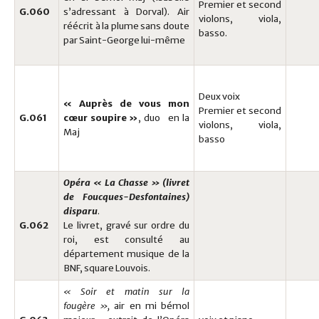
Premier et second
G.060
s’adressant à Dorval). Air
violons, viola,
réécrit à la plume sans doute
basso.
par Saint-George lui-même
Deux voix
« Auprès de vous mon
Premier et second
G.061
cœur soupire »
, duo en la
violons, viola,
Maj
basso
Opéra « La Chasse » (livret
de Foucques-Desfontaines)
disparu
.
G.062
Le livret, gravé sur ordre du
roi, est consulté au
département musique de la
BNF, square Louvois.
« Soir et matin sur la
fougère »,
air en mi bémol