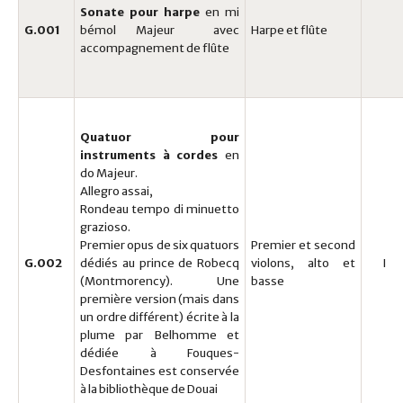
Sonate en Ré Majeur (D Major) G.084
Sonate
pour harpe
en mi
Quatuor en Ré Majeur (D Major) • G.191
Sonate en Sol Majeur (G Major) G.085
G.001
bémol Majeur avec
Harpe et flûte
Quatuor en Si Majeur (B Major) • G.192
accompagnement de flûte
Sonate Les Caquets G.187
Quatuor en Fa mineur (F minor) • G.193
Sonate pour Clavecin en Sol Majeur (G Major)
Quatuor en Sol Majeur (G Major) • G.194
G.188
Quatuor en Mi Majeur (E Major) • G.195
Quatuor pour
Quatuor en Sol mineur (G minor) • G.196
instruments
à cordes
en
do Majeur.
Allegro assai,
Rondeau tempo di minuetto
grazioso.
Premier opus de six quatuors
Premier et second
G.002
dédiés au prince de Robecq
violons, alto et
I
(Montmorency). Une
basse
première version (mais dans
un ordre différent) écrite à la
plume par Belhomme et
dédiée à Fouques-
Desfontaines est conservée
à la bibliothèque de Douai