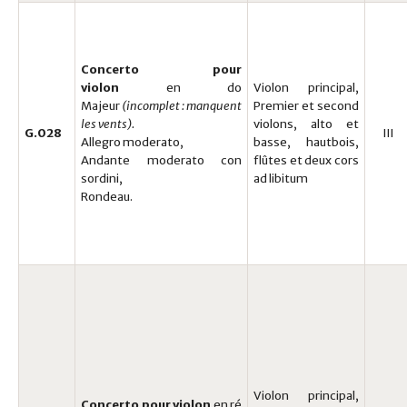
Concerto pour
violon
en do
Violon principal,
Majeur
(incomplet : manquent
Premier et second
les vents).
violons, alto et
G.028
III
Allegro moderato,
basse, hautbois,
Andante moderato con
flûtes et deux cors
sordini,
ad libitum
Rondeau.
Violon principal,
Concerto pour violon
en ré