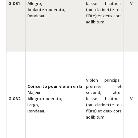
G.031
Allegro,
basse, hautbois
V
Andante moderato,
(ou clarinette ou
Rondeau.
flûte) et deux cors
ad libitum
Violon principal,
Concerto pour violon
en la
premier et
Majeur
second, alto,
G.032
Allegro moderato,
basse, hautbois
V
Largo,
(ou clarinette ou
Rondeau.
flûte) et deux cors
ad libitum