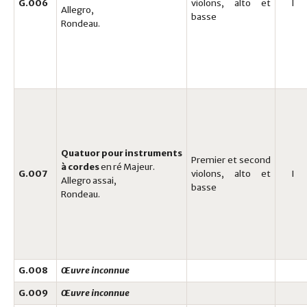
G.006
violons, alto et
I
Allegro,
basse
Rondeau.
Quatuor pour instruments
Premier et second
à cordes
en ré Majeur.
G.007
violons, alto et
I
Allegro assai,
basse
Rondeau.
G.008
Œuvre inconnue
G.009
Œuvre inconnue