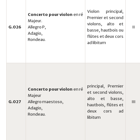
Violon principal,
Concerto pour violon
en ré
Premier et second
Majeur.
violons, alto et
G.026
Allegro P,
II
basse, hautbois ou
Adagio,
flûtes et deux cors
Rondeau.
ad libitum
principal, Premier
Concerto pour violon
en ré
et second violons,
Majeur
alto et basse,
G.027
Allegro maestoso,
III
hautbois, flûtes et
Adagio,
deux cors ad
Rondeau.
libitum