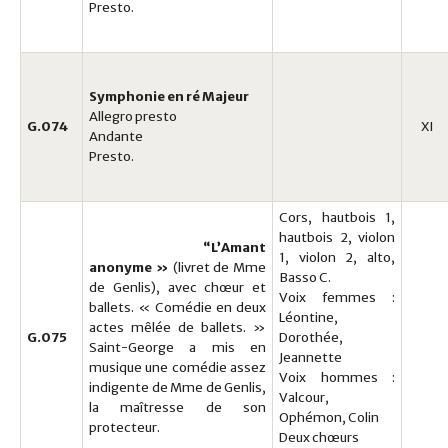
Presto.
Symphonie en ré Majeur
Allegro presto
G.074
XI
Andante
Presto.
Cors, hautbois 1,
hautbois 2, violon
“L’Amant
1, violon 2, alto,
anonyme »
(livret de Mme
Basso C.
de Genlis), avec chœur et
Voix femmes :
ballets. « Comédie en deux
Léontine,
actes mêlée de ballets. »
G.075
Dorothée,
Saint-George a mis en
Jeannette
musique une comédie assez
Voix hommes :
indigente de Mme de Genlis,
Valcour,
la maîtresse de son
Ophémon, Colin
protecteur.
Deux chœurs