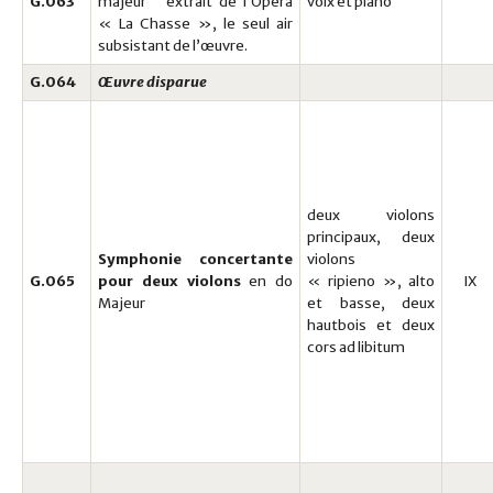
G.063
majeur extrait de l’Opéra
voix et piano
« La Chasse », le seul air
subsistant de l’œuvre.
G.064
Œuvre disparue
deux violons
principaux, deux
Symphonie concertante
violons
G.065
pour deux violons
en do
« ripieno », alto
IX
Majeur
et basse, deux
hautbois et deux
cors ad libitum