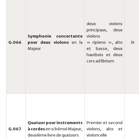
deux violons
principaux, deux
Symphonie concertante
violons
G.066
pour deux violons
en la
« ripieno », alto
IX
Majeur
et basse, deux
hautbois et deux
cors ad libitum
Quatuor pour instruments
Premier et second
G.067
à cordes
en si bémol Majeur,
violons, alto et
deuxième livre de quatuors
violoncelle