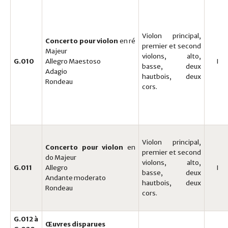
Violon principal,
Concerto pour violon
en ré
premier et second
Majeur
violons, alto,
G.010
Allegro Maestoso
I
basse, deux
Adagio
hautbois, deux
Rondeau
cors.
Violon principal,
Concerto pour violon
en
premier et second
do Majeur
violons, alto,
G.011
Allegro
I
basse, deux
Andante moderato
hautbois, deux
Rondeau
cors.
G.012 à
Œuvres disparues