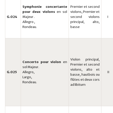
Symphonie concertante
Premier et second
pour deux violons
en sol
violons, Premier et
G.024
Majeur .
second violons
I
Allegro ,
principal, alto,
Rondeau.
basse
Violon principal,
Concerto pour violon
en
Premier et second
sol Majeur.
violons, alto et
G.025
Allegro,
II
basse, hautbois ou
Largo,
flûtes et deux cors
Rondeau.
ad libitum