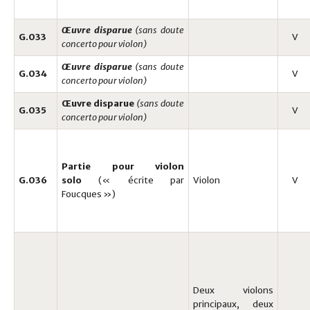
Œuvre disparue
(sans doute
G.033
V
concerto pour violon)
Œuvre disparue
(sans doute
G.034
V
concerto pour violon)
Œuvre disparue
(sans doute
G.035
V
concerto pour violon)
Partie pour violon
G.036
solo
(« écrite par
Violon
V
Foucques »)
Deux violons
principaux, deux