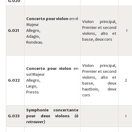
G.020
Concerto pour violon
en ré
Violon principal,
Majeur
Premier et second
G.021
Allegro,
I
violons, alto et
Adagio,
basse, deux cors
Rondeau.
Violon principal,
Concerto pour violon
en
Premier et second
sol Majeur
violons, alto et
G.022
Allegro,
2
basse, deux
Largo,
hautbois, deux
Presto.
cors
Symphonie concertante
G.023
pour deux violons
(à
I
retrouver)