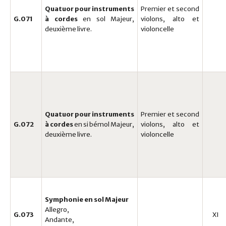
Quatuor pour instruments
Premier et second
G.071
à cordes
en sol Majeur,
violons, alto et
deuxième livre.
violoncelle
Quatuor pour instruments
Premier et second
G.072
à cordes
en si bémol Majeur,
violons, alto et
deuxième livre.
violoncelle
Symphonie en sol Majeur
Allegro,
G.073
XI
Andante,