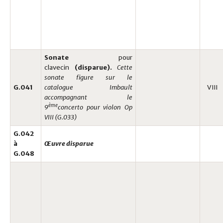
Sonate
pour
clavecin
(disparue).
Cette
sonate figure sur le
G.041
catalogue
Imbault
VIII
accompagnant le
ème
9
concerto pour violon Op
VIII (G.033)
G.042
à
Œuvre disparue
G.048