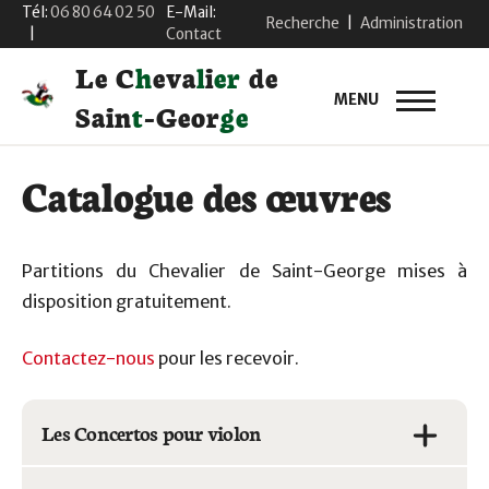
Tél:
06 80 64 02 50
E-Mail:
Recherche
|
Administration
|
Contact
L
e
C
h
e
v
a
l
i
e
r
d
e
MENU
S
a
i
n
t
-
G
e
o
r
g
e
Catalogue des œuvres
Partitions du Chevalier de Saint-George mises à
disposition gratuitement.
Contactez-nous
pour les recevoir.
Les Concertos pour violon