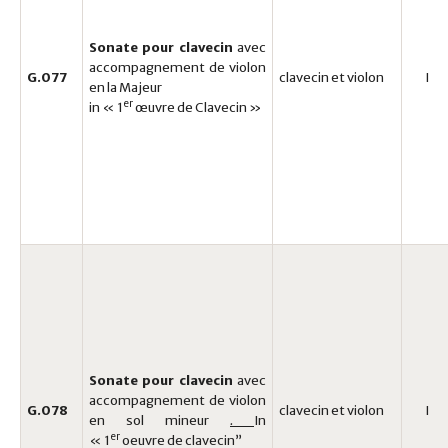
Sonate pour clavecin
avec
accompagnement de violon
G.077
clavecin et violon
I
en la Majeur
er
in « 1
œuvre de Clavecin »
Sonate pour clavecin
avec
accompagnement de violon
G.078
clavecin et violon
I
en sol mineur
.
In
er
« 1
oeuvre de clavecin”