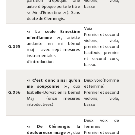
partition d’époque. Une
violons, viola,
autre d’époque porte le titre
basse
« Air d’Ernestine »). Sans
doute de Clemengis.
Voix
« La seule Ernestine
Premier et second
m’enflamme »
, ariette
violons, viola,
andante en mi bémol
G.055
premier et second
maj avec sept mesures
hautbois, premier
instrumentales
et second cors,
d’introduction
basso.
« C’est donc ainsi qu’on
Deux voix (homme
me soupçonne »
, duo
et femme)
G.056
Isabelle-Dorvat en la bémol
Premier et second
Maj (onze mesures
violons, viola,
introductives)
basso
Deux voix de
« De Clémengis la
femmes
douloureuse image »
, duo
Premier et second