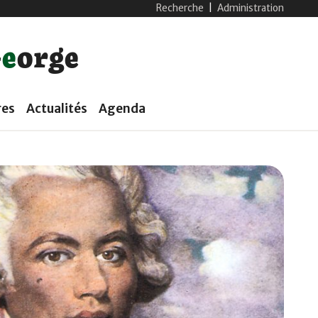
Recherche
|
Administration
G
e
o
r
g
e
res
Actualités
Agenda