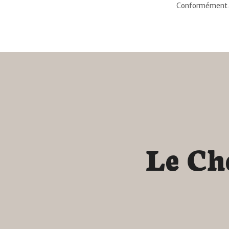
Conformément à 
L
e
C
h