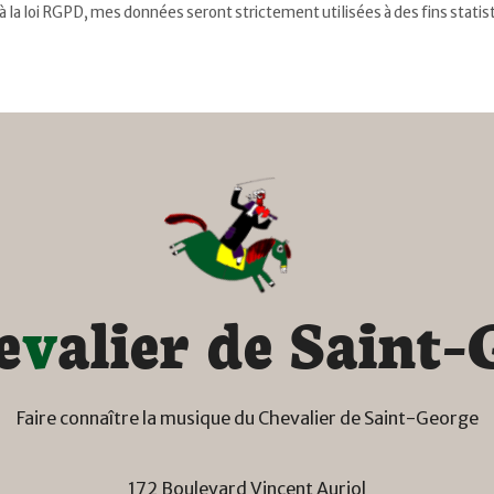
la loi RGPD, mes données seront strictement utilisées à des fins stati
e
v
a
l
i
e
r
d
e
S
a
i
n
t
-
Faire connaître la musique du Chevalier de Saint-George
172 Boulevard Vincent Auriol