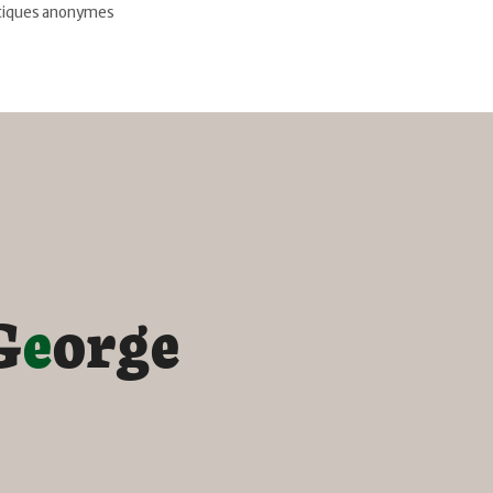
stiques anonymes
G
e
o
r
g
e