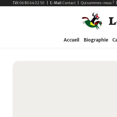
Tél:
06 80 64 02 50
|
E-Mail:
Contact
|
Qui sommes-nous ?
L
Accueil
Biographie
C