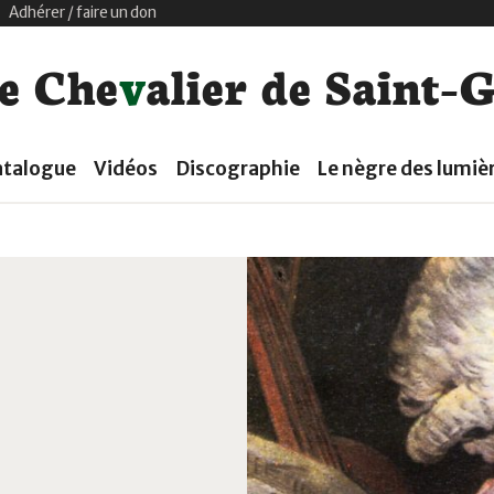
|
Adhérer / faire un don
e
C
h
e
v
a
l
i
e
r
d
e
S
a
i
n
t
-
atalogue
Vidéos
Discographie
Le nègre des lumiè