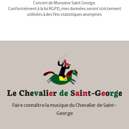
Concert de Monsieur Saint George.
Conformément à la loi RGPD, mes données seront strictement
utilisées à des fins statistiques anonymes
L
e
C
h
e
v
a
l
i
e
r
d
e
S
a
i
n
t
-
G
e
o
r
g
e
Faire connaître la musique du Chevalier de Saint-
George