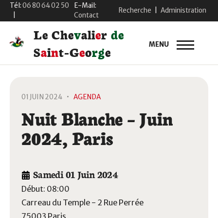
Tél:
06 80 64 02 50
E-Mail:
Recherche
|
Administration
|
Contact
L
e
C
h
e
v
a
l
i
e
r
d
e
MENU
S
a
i
n
t
-
G
e
o
r
g
e
01 JUIN 2024 •
AGENDA
Nuit Blanche – Juin
2024, Paris
Samedi 01 Juin 2024
Début: 08:00
Carreau du Temple
-
2 Rue Perrée
75003
Paris